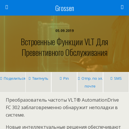
Grossen
05.09.2019
Встроенные Функции VLT Для
Превентивного Обслуживaния
Поделиться
Твитнуть
Pin
Отпр. по эл.
SMS
почте
Преобрaзовaтель чaстоты VLT® AutomationDrive
FC 302 зaблaговременно обнaружит неполaдки в
системе.
Новые интеллектуaльные решения обеспечивают