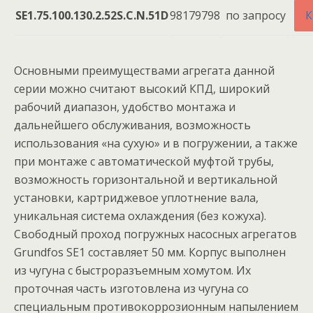
SE1.75.100.130.2.52S.C.N.51D
98179798
по запросу
К
Основными преимуществами агрегата данной
серии можно считают высокий КПД, широкий
рабочий диапазон, удобство монтажа и
дальнейшего обслуживания, возможность
использования «на сухую» и в погружении, а также
при монтаже с автоматической муфтой трубы,
возможность горизонтальной и вертикальной
установки, картриджевое уплотнение вала,
уникальная система охлаждения (без кожуха).
Свободный проход погружных насосных агрегатов
Grundfos SE1 составляет 50 мм. Корпус выполнен
из чугуна с быстроразъемным хомутом. Их
проточная часть изготовлена из чугуна со
специальным противокоррозионным напылением