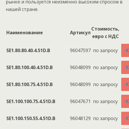
рынке и пользуется неизменно высоким спросом в
нашей стране.
Стоимость,
Наименование
Артикул
евро с НДС
SE1.80.80.40.4.51D.B
96047597
по запросу
К
SE1.80.100.40.4.51D.B
96048099
по запросу
К
SE1.80.100.75.4.51D.B
96048099
по запросу
К
SE1.100.100.75.4.51D.B
96047671
по запросу
К
SE1.100.150.55.4.51D.B
96048129
по запросу
К