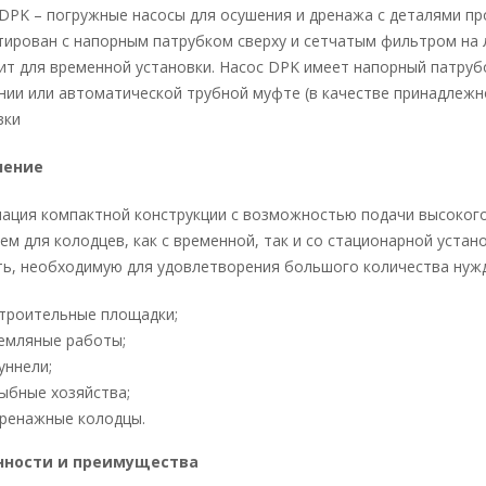
DPK – погружные насосы для осушения и дренажа с деталями пр
тирован с напорным патрубком сверху и сетчатым фильтром на 
ит для временной установки. Насос DPK имеет напорный патруб
нии или автоматической трубной муфте (в качестве принадлежно
вки
чение
ация компактной конструкции с возможностью подачи высокого
ем для колодцев, как с временной, так и со стационарной уста
ть, необходимую для удовлетворения большого количества нужд
троительные площадки;
емляные работы;
уннели;
ыбные хозяйства;
ренажные колодцы.
нности и преимущества