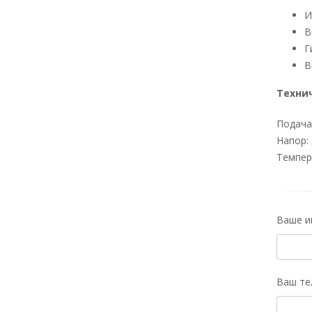
И
В
Г
В
Техни
Подача
Напор: 
Темпер
Ваше и
Ваш те