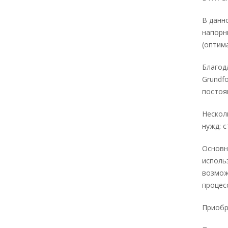
В данн
напорн
(оптим
Благод
Grundf
постоя
Нескол
нужд: 
Основн
исполь
возмож
процес
Приобр