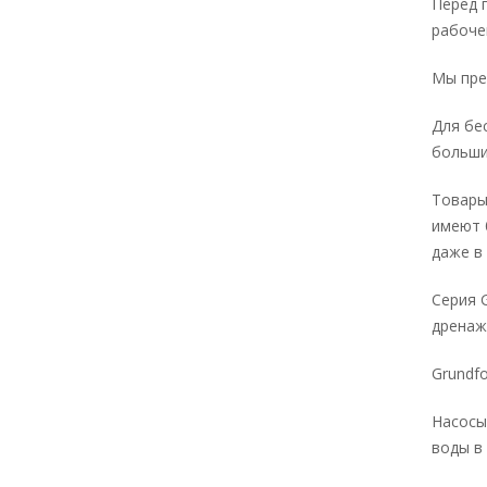
Перед 
рабоче
Мы пре
Для бе
больши
Товары
имеют 
даже в 
Серия 
дренаж
Grundf
Насосы
воды в