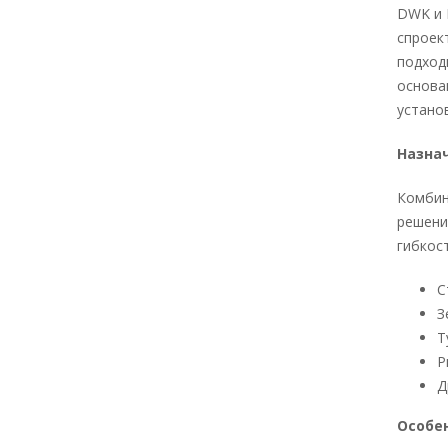
DWK и 
спроек
подход
основа
устано
Назна
Комбин
решени
гибкос
С
З
Т
Р
Д
Особе