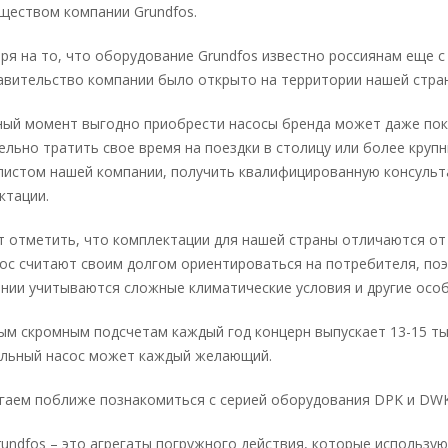
ществом компании Grundfos.
ря на то, что оборудование Grundfos известно россиянам еще с
авительство компании было открыто на территории нашей стран
ный момент выгодно приобрести насосы бренда может даже покуп
ельно тратить свое время на поездки в столицу или более крупн
листом нашей компании, получить квалифицированную консульт
ктации.
т отметить, что комплектации для нашей страны отличаются от т
ос считают своим долгом ориентироваться на потребителя, поэ
нии учитываются сложные климатические условия и другие особ
ым скромным подсчетам каждый год концерн выпускает 13-15 ты
льный насос может каждый желающий.
гаем поближе познакомиться с серией оборудования DPK и DWK
undfos – это агрегаты погружного действия, которые использую