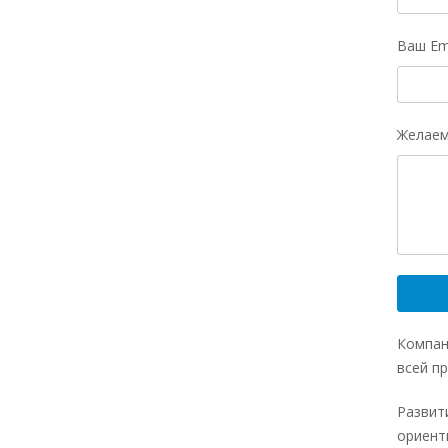
Ваш Em
Желаем
Компан
всей п
Развит
ориент