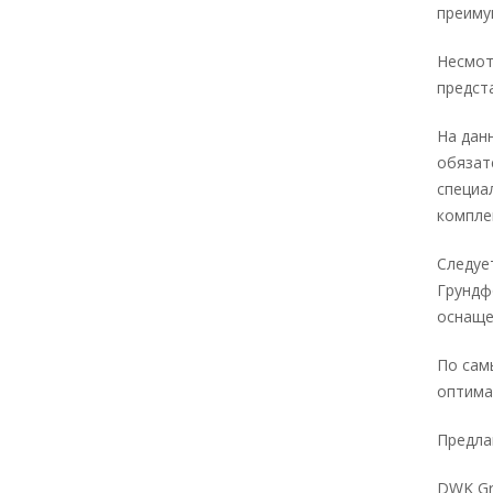
преиму
Несмот
предст
На дан
обязат
специа
компле
Следуе
Грундф
оснаще
По сам
оптима
Предла
DWK Gr