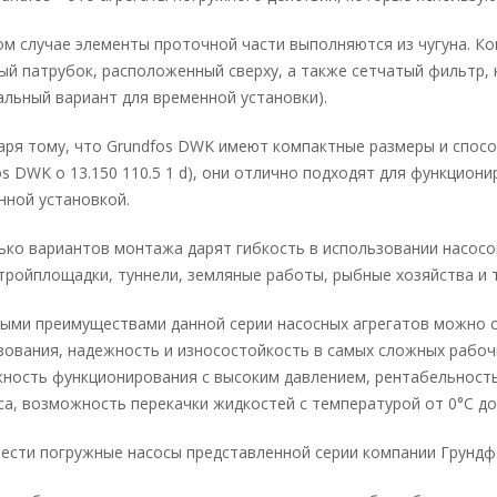
ом случае элементы проточной части выполняются из чугуна. К
ый патрубок, расположенный сверху, а также сетчатый фильтр, 
альный вариант для временной установки).
аря тому, что Grundfos DWK имеют компактные размеры и спосо
os DWK o 13.150 110.5 1 d), они отлично подходят для функцион
нной установкой.
ько вариантов монтажа дарят гибкость в использовании насос
стройплощадки, туннели, земляные работы, рыбные хозяйства и т.
ыми преимуществами данной серии насосных агрегатов можно 
зования, надежность и износостойкость в самых сложных рабоч
ность функционирования с высоким давлением, рентабельность
са, возможность перекачки жидкостей с температурой от 0°C до
ести погружные насосы представленной серии компании Грундф