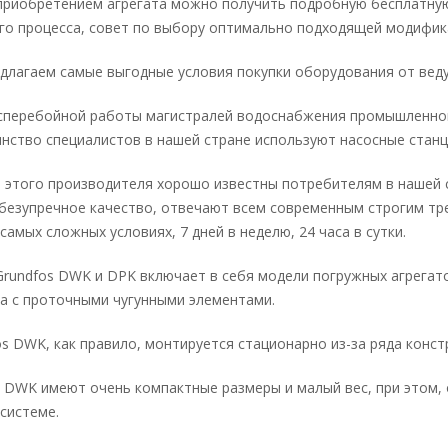
приобретением агрегата можно получить подробную бесплатну
го процесса, совет по выбору оптимально подходящей модифик
длагаем самые выгодные условия покупки оборудования от веду
сперебойной работы магистралей водоснабжения промышленног
нство специалистов в нашей стране используют насосные станц
 этого производителя хорошо известны потребителям в нашей ст
безупречное качество, отвечают всем современным строгим т
самых сложных условиях, 7 дней в неделю, 24 часа в сутки.
Grundfos DWK и DPK включает в себя модели погружных агрегат
а с проточными чугунными элементами.
os DWK, как правило, монтируется стационарно из-за ряда конс
 DWK имеют очень компактные размеры и малый вес, при этом,
 системе.