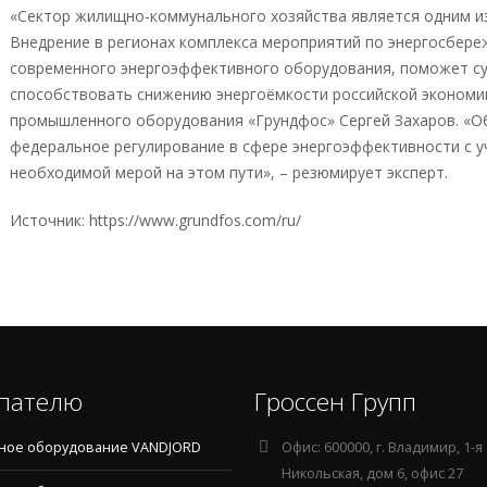
«Сектор жилищно-коммунального хозяйства является одним из
Внедрение в регионах комплекса мероприятий по энергосбере
современного энергоэффективного оборудования, поможет су
способствовать снижению энергоёмкости российской экономи
промышленного оборудования «Грундфос» Сергей Захаров. «О
федеральное регулирование в сфере энергоэффективности с у
необходимой мерой на этом пути», – резюмирует эксперт.
Источник: https://www.grundfos.com/ru/
пателю
Гроссен Групп
ное оборудование VANDJORD
Офис:
600000, г. Владимир, 1-я
Никольская, дом 6, офис 27