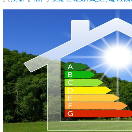
By
admin
News
GRUNDFOS
,
насосы грундфос
,
Энергосбере