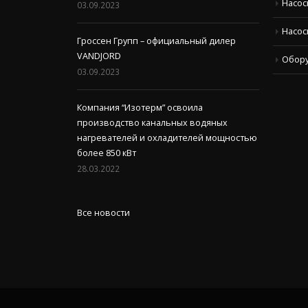
Насос
03.09.2023
Насос
Гроссен Групп – официальный дилер
VANDJORD
Обор
03.09.2023
Компания “Изотерм” освоила
производство канальных водяных
нагревателей и охладителей мощностью
более 850 кВт
28.03.2022
Все новости