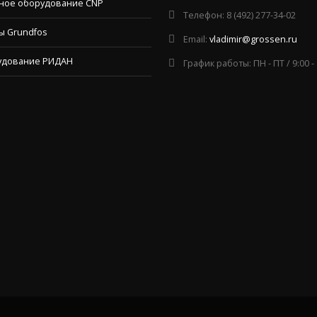
ное оборудование CNP
Телефон:
8 (492) 277-34-02
ы Grundfos
Email:
vladimir@grossen.ru
удование РИДАН
График работы:
ПН - ПТ / 9:00 -