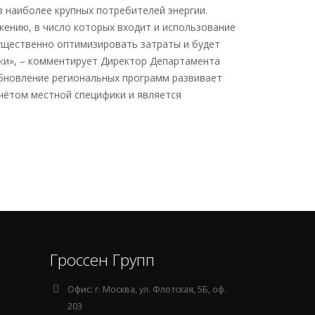
 наиболее крупных потребителей энергии.
жению, в число которых входит и использование
щественно оптимизировать затраты и будет
ки», – комментирует Директор Департамента
бновление региональных программ развивает
чётом местной специфики и является
Гроссен Групп
Офис:
г. Москва, ул. Флотская, 5Б, оф.
203