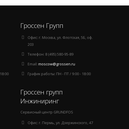
Гроссен Групп
Офис:
г. Москва, ул. Флотская, 5Б, оф.
203
Телефон:
8 (495) 580-95-89
Email:
moscow@grossen.ru
 18:00
График работы:
ПН - ПТ / 9:00 - 18:00
Гроссен групп
Инжиниринг
Сервисный центр GRUNDFOS
Офис:
г. Пермь, ул. Дзержинского, 47