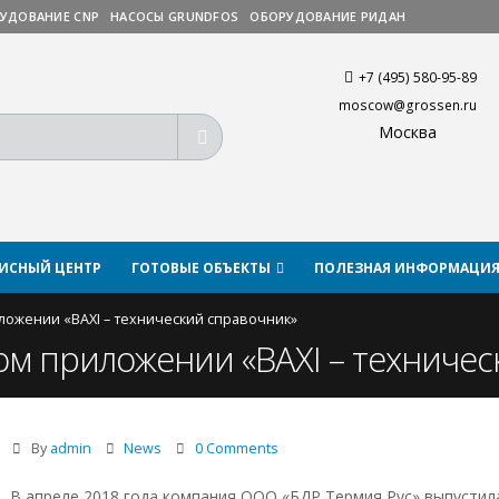
УДОВАНИЕ CNP
НАСОСЫ GRUNDFOS
ОБОРУДОВАНИЕ РИДАН
+7 (495) 580-95-89
moscow@grossen.ru
Москва
ВИСНЫЙ ЦЕНТР
ГОТОВЫЕ ОБЪЕКТЫ
ПОЛЕЗНАЯ ИНФОРМАЦИ
ожении «BAXI – технический справочник»
м приложении «BAXI – техничес
By
admin
News
0 Comments
В апреле 2018 года компания ООО «БДР Термия Рус» выпустил