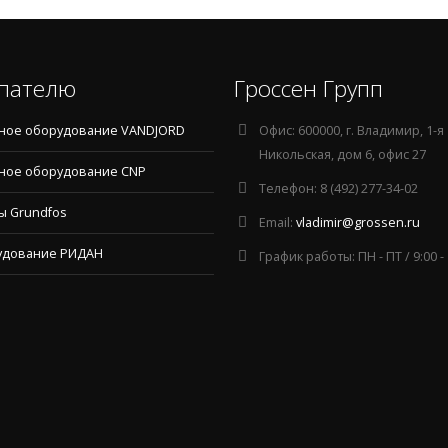
пателю
Гроссен Групп
ное оборудование VANDJORD
Офис:
600000, г. Владимир, 1-я
Никольская, дом 6, офис 27
ное оборудование CNP
Телефон:
8 (492) 277-34-02
ы Grundfos
Email:
vladimir@grossen.ru
удование РИДАН
График работы:
ПН - ПТ / 9:00 -