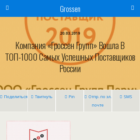
Grossen
20.03.2019
Компания «Гроссен Групп» Вошла В
ТОП-1000 Самых Успешных Поставщиков
России
Поделиться
Твитнуть
Pin
Отпр. по эл.
SMS
почте