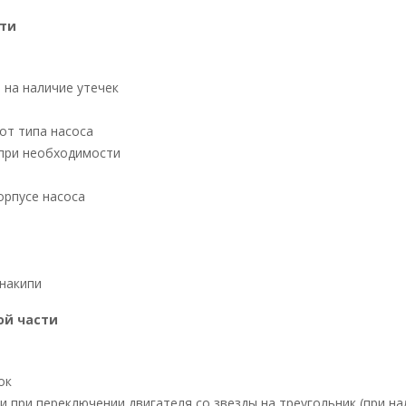
сти
 на наличие утечек
от типа насоса
 при необходимости
орпусе насоса
 накипи
ой части
ок
и при переключении двигателя со звезды на треугольник (при 