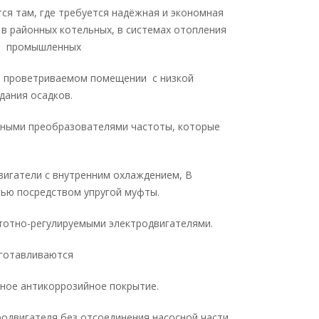
ся там, где требуется надёжная и экономная
в районных котельных, в системах отопления
ха промышленных
о проветриваемом помещении с низкой
дания осадков.
нными преобразователями частоты, которые
вигатели с внутренним охлаждением, В
тью посредством упругой муфты.
стотно-регулируемыми электродвигателями.
зготавливаются
тное антикоррозийное покрытие.
одвигателя без отсоединения насосной части