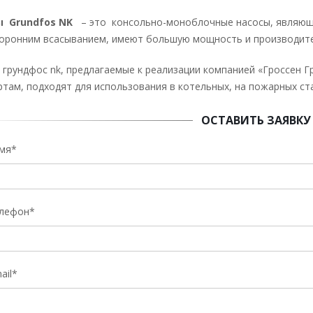
ы Grundfos NK
– это консольно-моноблочные насосы, являющи
оронним всасыванием, имеют большую мощность и производите
 грундфос nk, предлагаемые к реализации компанией «Гроссен 
ртам, подходят для использования в котельных, на пожарных ста
ОСТАВИТЬ ЗАЯВКУ
мя*
лефон*
ail*