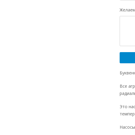
Желаем
Буквен
Все аг
радиал
Это на
темпера
Насосы