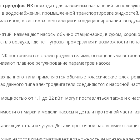
ы грундфос NK
подходят для различных назначений используют
, в водоснабжении, промышленной транспортировке жидкостей, 
массивов, в системах вентиляции и кондиционирования возду
иятий. Размещают насосы обычно стационарно, в сухом, хорош
стью воздуха, где нет угрозы промерзания и возможности попа
 NK поставляются с электродвигателями, оснащёнными встрое
чивают плавное регулирование параметров насоса.
сах данного типа применяются обычные классические электрод
тах данного типа электродвигатели соединяются с насосной час
 мощностью от 1,1 до 22 кВт могут поставляться также и с ча
симости от марки и модели насосы и детали проточной части и
жавеющей стали и чугуна. Детали проточной части имеют защи
укция насосов предусматривает возможность демонтажа электр