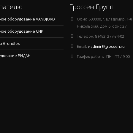
пателю
Гроссен Групп
ное оборудование VANDJORD
Офис:
600000, г. Владимир, 1-я
Никольская, дом 6, офис 27
ное оборудование CNP
Телефон:
8 (492) 277-34-02
ы Grundfos
Email:
vladimir@grossen.ru
удование РИДАН
График работы:
ПН - ПТ / 9:00 -