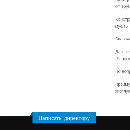
от тру
Констр
муфты,
Благод
Для тех
Данные
По воп
Преиму
эксплу
Написать директору