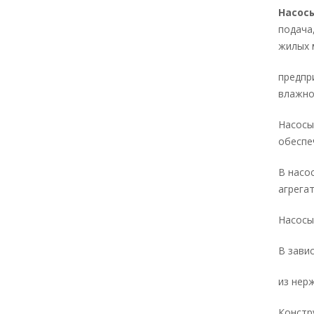
Насос
подача
жилых 
предпр
влажно
Насосы
обеспе
В насо
агрега
Насосы
В зави
из нер
Констр