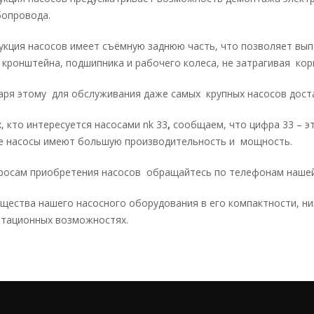
бопровода.
укция насосов имеет съёмную заднюю часть, что позволяет вы
 кронштейна, подшипника и рабочего колеса, не затрагивая кор
аря этому для обслуживания даже самых крупных насосов дост
, кто интересуется насосами nk 33
,
сообщаем, что цифра 33 – э
 насосы имеют большую производительность и мощность.
росам приобретения насосов обращайтесь по телефонам нашей 
щества нашего насосного оборудования в его компактности, н
атационных возможностях.